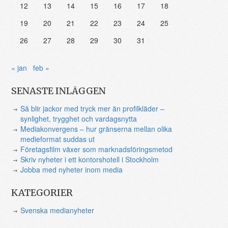
12
13
14
15
16
17
18
19
20
21
22
23
24
25
26
27
28
29
30
31
« jan
feb »
SENASTE INLÄGGEN
Så blir jackor med tryck mer än profilkläder –
synlighet, trygghet och vardagsnytta
Mediakonvergens – hur gränserna mellan olika
medieformat suddas ut
Företagsfilm växer som marknadsföringsmetod
Skriv nyheter i ett kontorshotell i Stockholm
Jobba med nyheter inom media
KATEGORIER
Svenska medianyheter